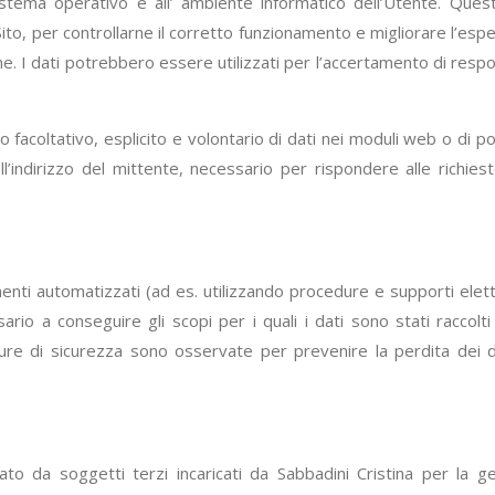
sistema operativo e all’ ambiente informatico dell’Utente. Questi
Sito, per controllarne il corretto funzionamento e migliorare l’es
 I dati potrebbero essere utilizzati per l’accertamento di responsab
io facoltativo, esplicito e volontario di dati nei moduli web o di po
’indirizzo del mittente, necessario per rispondere alle richiest
enti automatizzati (ad es. utilizzando procedure e supporti ele
io a conseguire gli scopi per i quali i dati sono stati raccolti
ure di sicurezza sono osservate per prevenire la perdita dei dat
ato da soggetti terzi incaricati da Sabbadini Cristina per la g