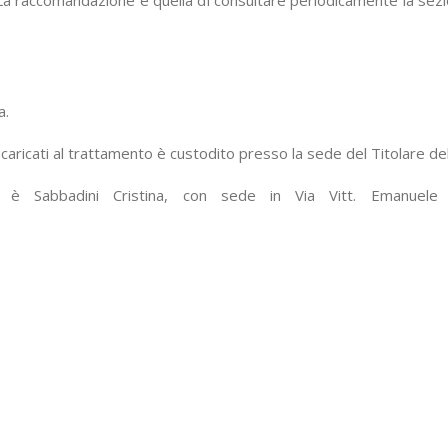
a raccomandazione è quella di consultare periodicamente la sezio
a.
ncaricati al trattamento è custodito presso la sede del Titolare de
ti è Sabbadini Cristina, con sede in Via Vitt. Emanuel