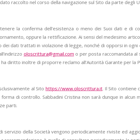
ato raccolto nel corso della navigazione sul Sito da parte degli U
tenere la conferma dell’esistenza o meno dei Suoi dati e di con
ornamento, oppure la rettificazione. Ai sensi del medesimo articolo,
dei dati trattati in violazione di legge, nonché di opporsi in ogni 
ll’indirizzo
oloscrittura@gmail.com
o per posta raccomandata al seg
a diritto inoltre di proporre reclamo all’Autorità Garante per la P
esclusivamente al Sito
https://www.oloscrittura.it
. Il Sito contiene
na forma di controllo. Sabbadini Cristina non sarà dunque in alcun
ze parti.
di servizio della Società vengono periodicamente riviste ed aggi