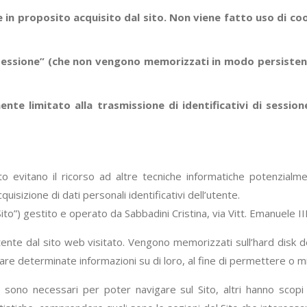
in proposito acquisito dal sito. Non viene fatto uso di coo
i sessione” (che non vengono memorizzati in modo persisten
nte limitato alla trasmissione di identificativi di session
ito evitano il ricorso ad altre tecniche informatiche potenzialm
uisizione di dati personali identificativi dell’utente.
“Sito”) gestito e operato da Sabbadini Cristina, via Vitt. Emanuele
all'utente dal sito web visitato. Vengono memorizzati sull’hard di
re determinate informazioni su di loro, al fine di permettere o migl
i sono necessari per poter navigare sul Sito, altri hanno scopi