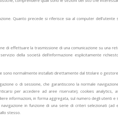
atistiche, comprendere quali sono le sezioni del Sito che interessa
filazione. Quanto precede si riferisce sia al computer dell’utente 
lo fine di effettuare la trasmissione di una comunicazione su una re
servizio della società dell'informazione esplicitamente richiest
i e sono normalmente installati direttamente dal titolare o gestore
igazione o di sessione, che garantiscono la normale navigazion
icarsi per accedere ad aree riservate); cookies analytics, assi
iere informazioni, in forma aggregata, sul numero degli utenti e s
 navigazione in funzione di una serie di criteri selezionati (ad 
 allo stesso.