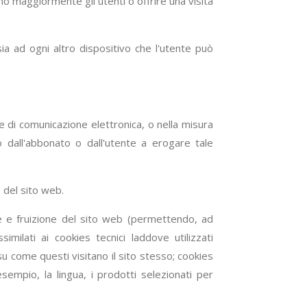
no maggiormente gli utenti o offrire una visita
sia ad ogni altro dispositivo che l'utente può
te di comunicazione elettronica, o nella misura
o dall'abbonato o dall'utente a erogare tale
 del sito web.
e e fruizione del sito web (permettendo, ad
milati ai cookies tecnici laddove utilizzati
u come questi visitano il sito stesso; cookies
esempio, la lingua, i prodotti selezionati per