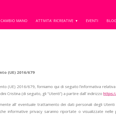
CAMBIO MANO
ATTIVITA' RICREATIVE
EVENTI
BLO
ento (UE) 2016/679
ento (UE) 2016/679, forniamo qui di seguito l’informativa relativa 
ini Cristina (di seguito, gli “Utenti”) a partire dall’ indirizzo
https:/
ente all’ eventuale trattamento dei dati personali degli Utenti 
iche informative privacy saranno riportate o visualizzate nelle 