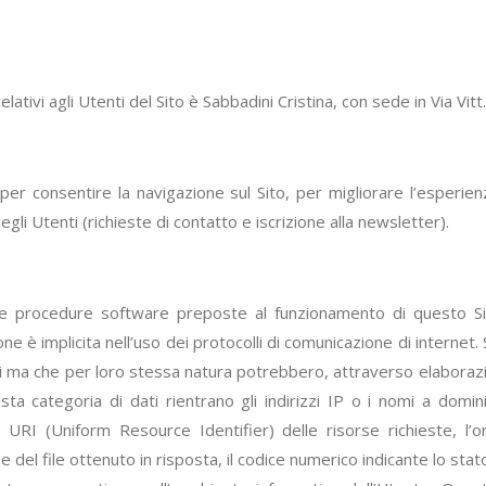
relativi agli Utenti del Sito è Sabbadini Cristina, con sede in Via 
ti per consentire la navigazione sul Sito, per migliorare l’esper
gli Utenti (richieste di contatto e iscrizione alla newsletter).
e le procedure software preposte al funzionamento di questo S
ione è implicita nell’uso dei protocolli di comunicazione di internet.
ti ma che per loro stessa natura potrebbero, attraverso elaborazio
sta categoria di dati rientrano gli indirizzi IP o i nomi a domin
e URI (Uniform Resource Identifier) delle risorse richieste, l’or
e del file ottenuto in risposta, il codice numerico indicante lo stat