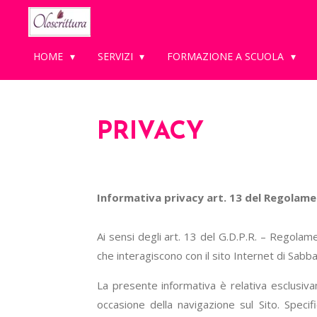
Vai
al
contenuto
HOME
SERVIZI
FORMAZIONE A SCUOLA
principale
PRIVACY
Informativa privacy art. 13 del Regolam
Ai sensi degli art. 13 del G.D.P.R. – Regolam
che interagiscono con il sito Internet di S
abbad
La presente informativa è relativa esclusivam
occasione della navigazione sul Sito. Specif