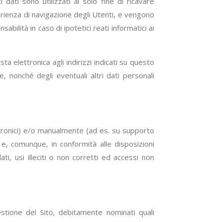
 dati sono utilizzati al solo fine di ricavare
perienza di navigazione degli Utenti, e vengono
ilità in caso di ipotetici reati informatici ai
sta elettronica agli indirizzi indicati su questo
e, nonché degli eventuali altri dati personali
ttronici) e/o manualmente (ad es. su supporto
 e, comunque, in conformità alle disposizioni
i, usi illeciti o non corretti ed accessi non
estione del Sito, debitamente nominati quali