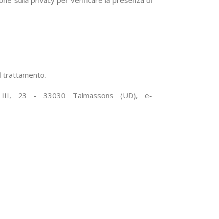
ne sulla privacy per verificare la presenza di
l trattamento.
e III, 23 - 33030 Talmassons (UD), e-