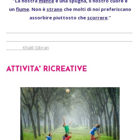
“La nostra
mente
è una spugna, il nostro cuore è
un
fiume
. Non è
strano
che molti di noi preferiscano
assorbire piuttosto che
scorrere
.”
Khalil Gibran
ATTIVITA' RICREATIVE